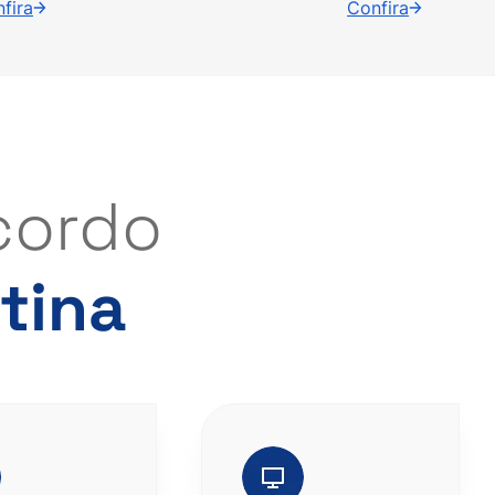
fira
Confira
cordo
tina