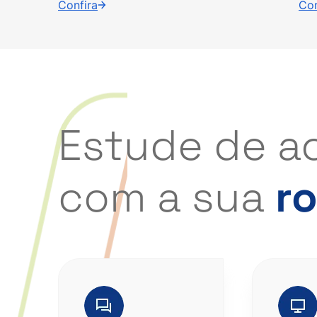
Confira
Con
Estude de a
com a sua
ro