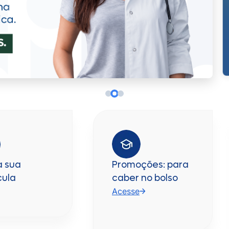
a sua
Promoções: para
cula
caber no bolso
Acesse