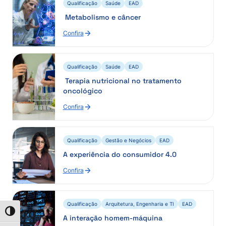
Qualificação
Saúde
EAD
Metabolismo e câncer
Confira
Qualificação
Saúde
EAD
Terapia nutricional no tratamento
oncológico
Confira
Qualificação
Gestão e Negócios
EAD
A experiência do consumidor 4.0
Confira
Qualificação
Arquitetura, Engenharia e TI
EAD
Alternar alto contraste
A interação homem-máquina