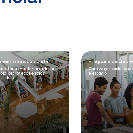
fraestrutura completa
Programa de Empre
oratórios modernos, clínicas-
Com vagas exclusivas
ola, bibliotecas e salas
e estágio
timídia