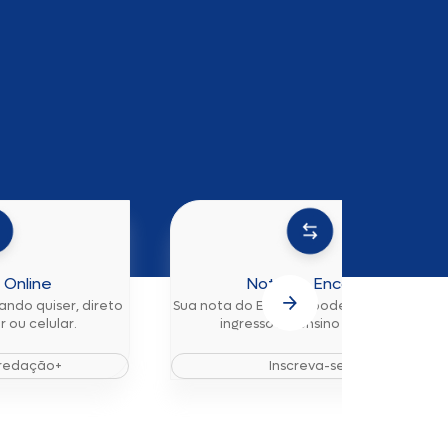
Online
Nota do Encceja
ndo quiser, direto
Sua nota do Encceja pode possibilitar seu
 ou celular.
ingresso no ensino superior.
redação+
Inscreva-se+