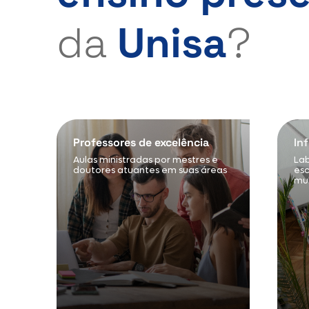
da
Unisa
?
Professores de excelência
In
Aulas ministradas por mestres e
Lab
doutores atuantes em suas áreas
esc
mul