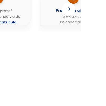
Precisa de ajuda?
 prazo?
Fale aqui com
unda via do
um especialista
.
atrícula.