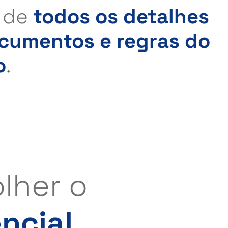
o de
todos os detalhes
ocumentos e regras do
o
.
lher o
ncial