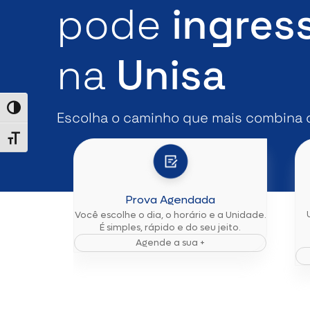
pode
ingres
na
Unisa
Alternar alto contraste
Escolha o caminho que mais combina 
Alternar tamanho da fonte
Prova Agendada
Você escolhe o dia, o horário e a Unidade.
É simples, rápido e do seu jeito.
Agende a sua +