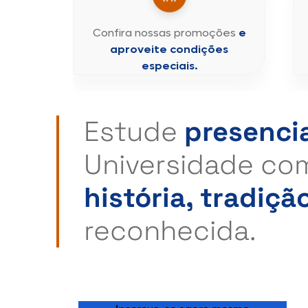
Confira nossas promoções
e
aproveit
e
condições
especiais.
Estude
presenci
Universidade co
história, tradiçã
reconhecida.