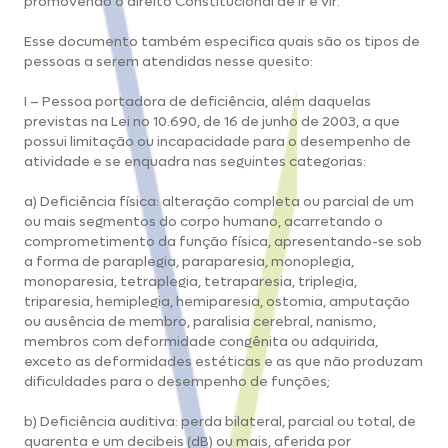
promovendo o direito Constitucional de ir e vir.
Esse documento também especifica quais são os tipos de
pessoas a serem atendidas nesse quesito:
I – Pessoa portadora de deficiência, além daquelas
previstas na Lei no 10.690, de 16 de junho de 2003, a que
possui limitação ou incapacidade para o desempenho de
atividade e se enquadra nas seguintes categorias:
a) Deficiência física: alteração completa ou parcial de um
ou mais segmentos do corpo humano, acarretando o
comprometimento da função física, apresentando-se sob
a forma de paraplegia, paraparesia, monoplegia,
monoparesia, tetraplegia, tetraparesia, triplegia,
triparesia, hemiplegia, hemiparesia, ostomia, amputação
ou ausência de membro, paralisia cerebral, nanismo,
membros com deformidade congênita ou adquirida,
exceto as deformidades estéticas e as que não produzam
dificuldades para o desempenho de funções;
b) Deficiência auditiva: perda bilateral, parcial ou total, de
quarenta e um decibeis (dB) ou mais, aferida por