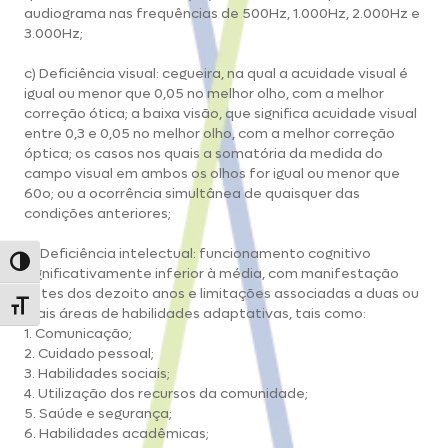
audiograma nas frequências de 500Hz, 1.000Hz, 2.000Hz e
3.000Hz;
c) Deficiência visual: cegueira, na qual a acuidade visual é
igual ou menor que 0,05 no melhor olho, com a melhor
correção ótica; a baixa visão, que significa acuidade visual
entre 0,3 e 0,05 no melhor olho, com a melhor correção
óptica; os casos nos quais a somatória da medida do
campo visual em ambos os olhos for igual ou menor que
60o; ou a ocorrência simultânea de quaisquer das
condições anteriores;
d) Deficiência intelectual: funcionamento cognitivo
Alternar alto contraste
significativamente inferior à média, com manifestação
antes dos dezoito anos e limitações associadas a duas ou
Alternar tamanho da fonte
mais áreas de habilidades adaptativas, tais como:
1. Comunicação;
2. Cuidado pessoal;
3. Habilidades sociais;
4. Utilização dos recursos da comunidade;
5. Saúde e segurança;
6. Habilidades acadêmicas;