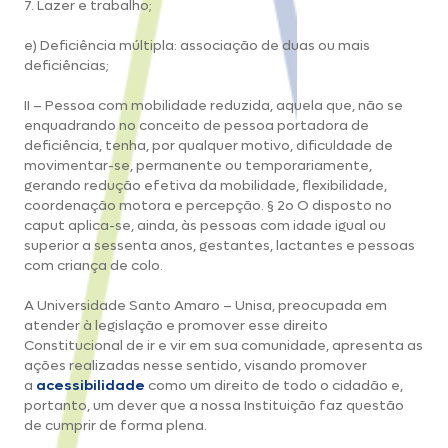
7. Lazer e trabalho;
e) Deficiência múltipla: associação de duas ou mais
deficiências;
II – Pessoa com mobilidade reduzida, aquela que, não se
enquadrando no conceito de pessoa portadora de
deficiência, tenha, por qualquer motivo, dificuldade de
movimentar-se, permanente ou temporariamente,
gerando redução efetiva da mobilidade, flexibilidade,
coordenação motora e percepção. § 2o O disposto no
caput aplica-se, ainda, às pessoas com idade igual ou
superior a sessenta anos, gestantes, lactantes e pessoas
com criança de colo.
A Universidade Santo Amaro – Unisa, preocupada em
atender à legislação e promover esse direito
Constitucional de ir e vir em sua comunidade, apresenta as
ações realizadas nesse sentido, visando promover
a
acessibilidade
como um direito de todo o cidadão e,
portanto, um dever que a nossa Instituição faz questão
de cumprir de forma plena.