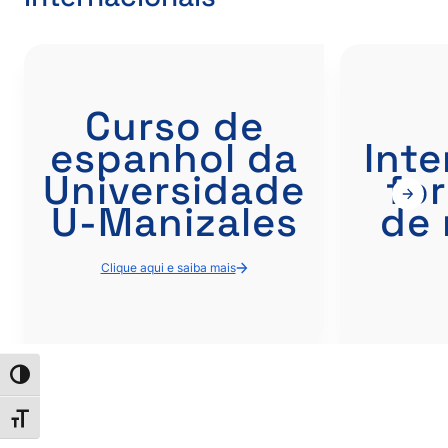
Curso de
espanhol da
Inte
Universidade
fo
U-Manizales
de 
Clique aqui e saiba mais
Alternar alto contraste
Alternar tamanho da fonte