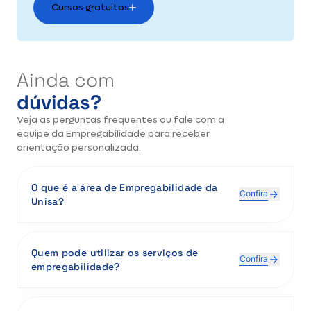
Cursos gratuitos
Ainda com
dúvidas?
Veja as perguntas frequentes ou fale com a
equipe da Empregabilidade para receber
orientação personalizada.
O que é a área de Empregabilidade da
Confira
Unisa?
A área de Empregabilidade é um serviço da Unisa
voltado ao desenvolvimento da carreira dos
Quem pode utilizar os serviços de
estudantes e egressos. Oferecemos apoio para a
Confira
empregabilidade?
inserção no mercado de trabalho, orientação
profissional, acesso a oportunidades de estágio e
Todos os alunos matriculados em cursos presenciais
emprego, além de eventos e programas que
ou EAD e ex-alunos formados (egressos).