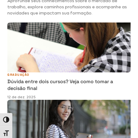
Aprofunde seus conhecimentos sobre o mercado de
trabalho, explore caminhos profissionais e acompanhe as
novidades que impactam sua formação.
GRADUAÇÃO
Dúvida entre dois cursos? Veja como tomar a
decisão final
12 de dez. 2025
Alternar alto contraste
Alternar tamanho da fonte