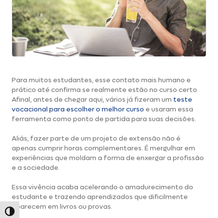
Para muitos estudantes, esse contato mais humano e
prático até confirma se realmente estão no curso certo.
Afinal, antes de chegar aqui, vários já fizeram um
teste
vocacional para escolher o melhor curso
e usaram essa
ferramenta como ponto de partida para suas decisões.
Aliás, fazer parte de um projeto de extensão não é
apenas cumprir horas complementares. É mergulhar em
experiências que moldam a forma de enxergar a profissão
e a sociedade.
Essa vivência acaba acelerando o amadurecimento do
estudante e trazendo aprendizados que dificilmente
aparecem em livros ou provas.
Alternar alto contraste