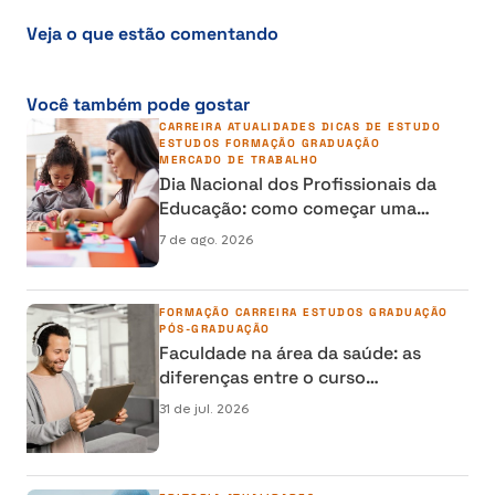
Veja o que estão comentando
Você também pode gostar
CARREIRA
ATUALIDADES
DICAS DE ESTUDO
ESTUDOS
FORMAÇÃO
GRADUAÇÃO
MERCADO DE TRABALHO
Dia Nacional dos Profissionais da
Educação: como começar uma
carreira na área da Educação
7 de ago. 2026
FORMAÇÃO
CARREIRA
ESTUDOS
GRADUAÇÃO
PÓS-GRADUAÇÃO
Faculdade na área da saúde: as
diferenças entre o curso
semipresencial, presencial e EAD
31 de jul. 2026