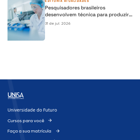
EDITORIA
ATUALIDADES
Pesquisadores brasileiros
desenvolvem técnica para produzir
osso humano em laboratório e
31 de jul. 2026
reduzir cirurgias de reconstrução
Universidade do Futuro
Cursos para você
Faça a sua matrícula