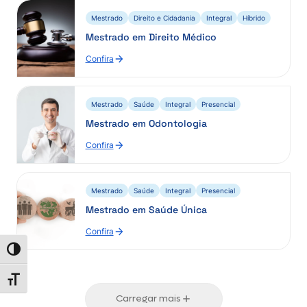
Mestrado
Direito e Cidadania
Integral
Híbrido
Mestrado em Direito Médico
Confira
Mestrado
Saúde
Integral
Presencial
Mestrado em Odontologia
Confira
Mestrado
Saúde
Integral
Presencial
Mestrado em Saúde Única
Confira
Alternar alto contraste
Alternar tamanho da fonte
Carregar mais