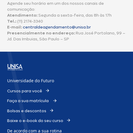
Agende seu horário em um dos nossos canais de
comunicação:
Atendimento:
Segunda a sexta-feira, das 8h às 17h
Tel.:
(11) 2174-3340
E-mail:
centraldeagendamento@unisa.br
Presencialmente no endereço:
Rua José Portolano, 99 –
Jd. Das Imbuias, São Paulo – SP
Universidade do Futuro
Cursos para você
Faça a sua matrícula
Bolsas e descontos
Baixe o e-book do seu curso
De acordo com a sua rotina