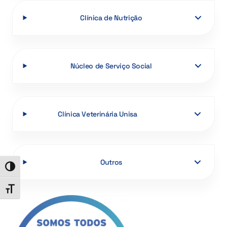
Clínica de Nutrição
Núcleo de Serviço Social
Clínica Veterinária Unisa
Outros
Alternar alto contraste
Alternar tamanho da fonte