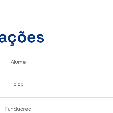
mações
Alume
FIES
Fundacred