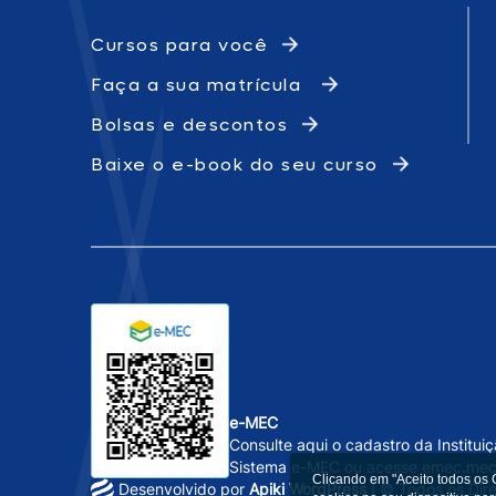
Cursos para você
Faça a sua matrícula
Bolsas e descontos
Baixe o e-book do seu curso
e-MEC
Consulte aqui o cadastro da Institui
Sistema e-MEC ou acesse
emec.mec
Clicando em "Aceito todos os
Desenvolvido por
Apiki WordPress
I © Todos os Dir