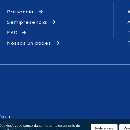
Presencial
Semipresencial
EAD
Nossas unidades
ção no
.gov.br
 Cookies", você concorda com o armazenamento de
eitos Reservados.
Preferências
Reje