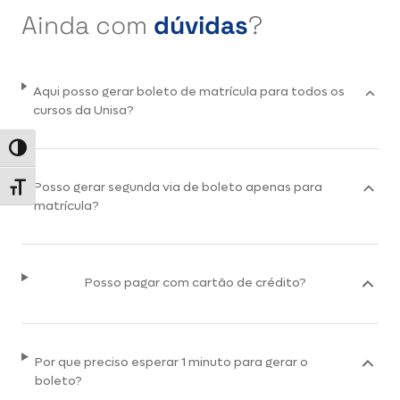
Ainda com
dúvidas
?
Aqui posso gerar boleto de matrícula para todos os
cursos da Unisa?
Alternar alto contraste
Posso gerar segunda via de boleto apenas para
Alternar tamanho da fonte
matrícula?
Posso pagar com cartão de crédito?
Por que preciso esperar 1 minuto para gerar o
boleto?