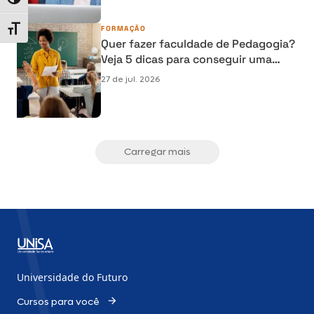
Alternar alto contraste
Alternar tamanho da fonte
FORMAÇÃO
Quer fazer faculdade de Pedagogia?
Veja 5 dicas para conseguir uma
bolsa de estudos
27 de jul. 2026
Carregar mais
Universidade do Futuro
Cursos para você