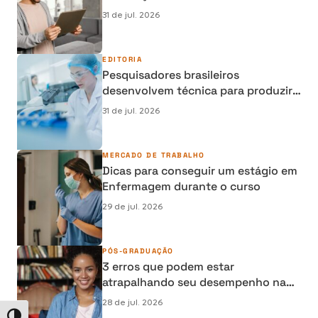
semipresencial, presencial e EAD
31 de jul. 2026
EDITORIA
Pesquisadores brasileiros
desenvolvem técnica para produzir
osso humano em laboratório e
31 de jul. 2026
reduzir cirurgias de reconstrução
MERCADO DE TRABALHO
Dicas para conseguir um estágio em
Enfermagem durante o curso
29 de jul. 2026
PÓS-GRADUAÇÃO
3 erros que podem estar
atrapalhando seu desempenho na
Pós-graduação EAD e como evitá-
28 de jul. 2026
los