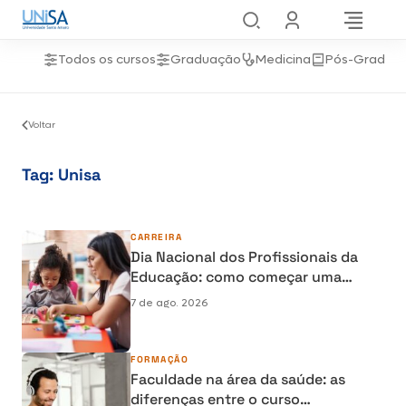
Todos os cursos
Graduação
Medicina
Pós-Gradua
Voltar
Tag:
Unisa
CARREIRA
Dia Nacional dos Profissionais da
Educação: como começar uma
carreira na área da Educação
7 de ago. 2026
FORMAÇÃO
Faculdade na área da saúde: as
diferenças entre o curso