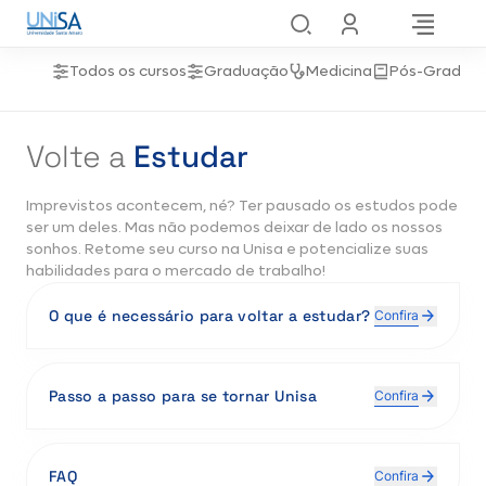
Todos os cursos
Graduação
Medicina
Pós-Gradua
Volte a
Estudar
Imprevistos acontecem, né? Ter pausado os estudos pode
ser um deles. Mas não podemos deixar de lado os nossos
sonhos. Retome seu curso na Unisa e potencialize suas
habilidades para o mercado de trabalho!
O que é necessário para voltar a estudar?
Confira
Reingressar:
para você que não renovou a
matrícula.
Passo a passo para se tornar Unisa
Confira
Destrancar:
para você que
trancou
a matrícula.
1 – Passo:
Acesse o
Portal do Aluno
com seu login e senha. Não
FAQ
Confira
lembra? É possível cadastrar uma nova senha!