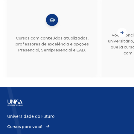
Sim, desde que respeitado o prazo máximo para
retorno, conforme informado acima.
Inscreva-se
Você concl
Cursos com conteúdos atualizados,
universitári
professores de excelência e opções
que já curs
Presencial, Semipresencial e EAD.
com s
Universidade do Futuro
Cursos para você