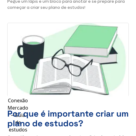
Pegue um lápis e um bloco para anotar e se prepare para
começar a criar seu plano de estudos!
Conexão
Mercado
Por que é importante criar um
– Guia
plano de estudos?
de
estudos