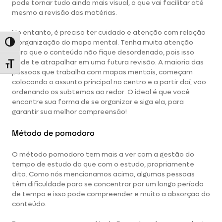
pode tornar tudo ainda mais visual, o que vai facilitar até
mesmo a revisão das matérias.
No entanto, é preciso ter cuidado e atenção com relação
à organização do mapa mental. Tenha muita atenção
Alternar alto contraste
para que o conteúdo não fique desordenado, pois isso
pode te atrapalhar em uma futura revisão. A maioria das
Alternar tamanho da fonte
pessoas que trabalha com mapas mentais, começam
colocando o assunto principal no centro e a partir daí, vão
ordenando os subtemas ao redor. O ideal é que você
encontre sua forma de se organizar e siga ela, para
garantir sua melhor compreensão!
Método de pomodoro
O método pomodoro tem mais a ver com a gestão do
tempo de estudo do que com o estudo, propriamente
dito. Como nós mencionamos acima, algumas pessoas
têm dificuldade para se concentrar por um longo período
de tempo e isso pode compreender e muito a absorção do
conteúdo.