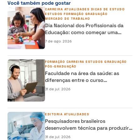
Você também pode gostar
CARREIRA
ATUALIDADES
DICAS DE ESTUDO
ESTUDOS
FORMAÇÃO
GRADUAÇÃO
MERCADO DE TRABALHO
Dia Nacional dos Profissionais da
Educação: como começar uma
carreira na área da Educação
7 de ago. 2026
FORMAÇÃO
CARREIRA
ESTUDOS
GRADUAÇÃO
PÓS-GRADUAÇÃO
Faculdade na área da saúde: as
diferenças entre o curso
semipresencial, presencial e EAD
31 de jul. 2026
EDITORIA
ATUALIDADES
Pesquisadores brasileiros
desenvolvem técnica para produzir
osso humano em laboratório e
31 de jul. 2026