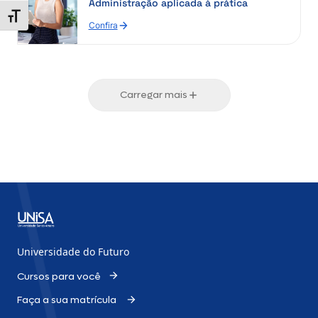
Administração aplicada à prática
Alternar tamanho da fonte
Confira
Carregar mais
Universidade do Futuro
Cursos para você
Faça a sua matrícula