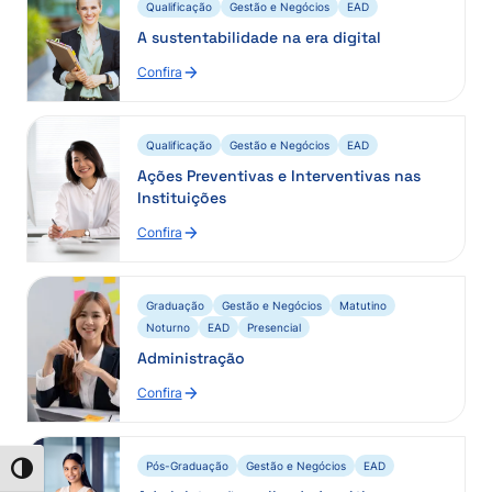
Qualificação
Gestão e Negócios
EAD
A sustentabilidade na era digital
Confira
Qualificação
Gestão e Negócios
EAD
Ações Preventivas e Interventivas nas
Instituições
Confira
Graduação
Gestão e Negócios
Matutino
Noturno
EAD
Presencial
Administração
Confira
Pós-Graduação
Gestão e Negócios
EAD
Alternar alto contraste