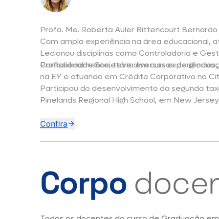
Profa. Me. Roberta Auler Bittencourt Bernard
Com ampla experiência na área educacional, a
Lecionou disciplinas como Controladoria e Gest
Contabilidade Societária em cursos de gradua
Profissionalmente, teve diversas experiências
na EY e atuando em Crédito Corporativo no Ci
Participou do desenvolvimento da segunda taxo
Pinelands Regional High School, em New Jersey
Confira
Corpo
doce
Todos os docentes do curso de Graduação em 