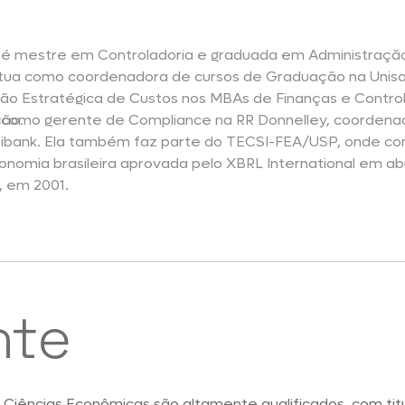
o é mestre em Controladoria e graduada em Administraçã
tua como coordenadora de cursos de Graduação na Unisa e
ão Estratégica de Custos nos MBAs de Finanças e Controla
ção.
, como gerente de Compliance na RR Donnelley, coordenad
tibank. Ela também faz parte do TECSI-FEA/USP, onde cont
nomia brasileira aprovada pelo XBRL International em abri
, em 2001.
nte
Ciências Econômicas são altamente qualificados, com t