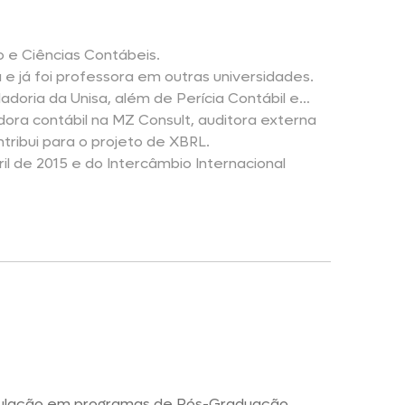
o e Ciências Contábeis.
 já foi professora em outras universidades.
doria da Unisa, além de Perícia Contábil e
ora contábil na MZ Consult, auditora externa
ribui para o projeto de XBRL.
l de 2015 e do Intercâmbio Internacional
itulação em programas de Pós-Graduação