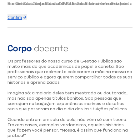
Perícia Contábil e Contabilidade Societária em cursos de
em Crédito Corporativo no Citibank. Ela também faz parte
brasileira aprovada pelo XBRL International em abril de
graduação.
do TECSI-FEA/USP, onde contribui para o projeto de XBRL.
2015 e do Intercâmbio Internacional Pinelands Regional
High School, em New Jersey, em 2001.
Confira
Corpo
docente
Os professores do nosso curso de Gestão Pública são
muito mais do que acadêmicos de papel e caneta. São
profissionais que realmente colocaram a mão na massa no
serviço público e agora querem compartilhar todas as suas
histórias e aprendizados.
Imagina só: a maioria deles tem mestrado ou doutorado,
mas não são apenas títulos bonitos. São pessoas que
carregam na bagagem experiências incríveis e desafios
reais que passaram no dia a dia das instituições públicas.
Quando entram em sala de aula, não vêm só com teoria.
Trazem cases, exemplos verdadeiros, aquelas histórias
que fazem você pensar: “Nossa, é assim que funciona na
prática!”