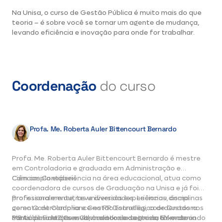
Na Unisa, o curso de Gestão Pública é muito mais do que
teoria – é sobre você se tornar um agente de mudança,
levando eficiência e inovação para onde for trabalhar.
Coordenação
do curso
Profa. Me. Roberta Auler Bittencourt Bernardo
Profa. Me. Roberta Auler Bittencourt Bernardo é mestre
em Controladoria e graduada em Administração e
Ciências Contábeis.
Com ampla experiência na área educacional, atua como
coordenadora de cursos de Graduação na Unisa e já foi
professora em outras universidades. Lecionou disciplinas
Profissionalmente, teve diversas experiências, como
como Controladoria e Gestão Estratégica de Custos nos
gerente de Compliance na RR Donnelley, coordenadora
MBAs de Finanças e Controladoria da Unisa, além de
contábil na MZ Consult, auditora externa na EY e atuando
Participou do desenvolvimento da segunda taxonomia