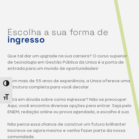
Escolha a sua forma de
ingresso
Que tal dar um upgrade na sua carreira? O curso superior
de tecnologia em Gestão Pública da Unisa é a porta de
entrada para um mundo de oportunidades!
Com mais de 55 anos de experiência, a Unisa oferece uma
Alternar alto contraste
estrutura completa para você decolar.
Alternar tamanho da fonte
Está em dúvida sobre como ingressar? Não se preocupe!
Aqui, você encontra diversas opções para entrar. Seja pelo
ENEM, redação online ou prova agendada, a escolha é sua.
Não perca essa chance de construir um futuro brilhante!
Inscreva-se agora mesmo e venha fazer parte da nossa
comunidade.