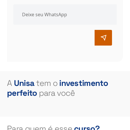
A
Unisa
tem o
investimento
perfeito
para você
Para quem é
esse
curso?