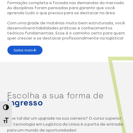
formação completa e focada nas demandas do mercado.
As disciplinas foram pensadas para garantir que você
aprenda tudo o que precisa para se destacar na área.
Com uma grade de matérias muito bem estruturada, você
desenvolverá habilidades práticas e conhecimentos
teóricos fundamentais. Esse é o caminho certo para quem
quer crescer e se destacar profissionalmente na logística!
Saiba mais
Escolha a sua forma de
ingresso
Alternar alto contraste
Que tal dar um upgrade na sua carreira? O curso superior
Alternar tamanho da fonte
de tecnologia em Logística da Unisa é a porta de entrada
para um mundo de oportunidades!