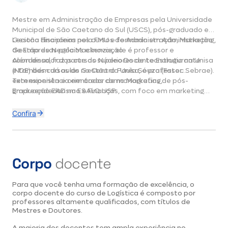
Mestre em Administração de Empresas pela Universidade
Municipal de São Caetano do Sul (USCS), pós-graduado em
Gestão Financeira pela FMU e formado em Administração
Leciona disciplinas nos cursos de Administração, Marketing,
de Empresas pela Mackenzie, ele é professor e
Gestão de Negócios e Inovação.
coordenador dos cursos superiores de tecnologia na Unisa
Além disso, faz parte do Núcleo Docente Estruturante
e também dá aulas no Centro Paula Souza (Fatec Sebrae).
(NDE) dos cursos de Gestão da Unisa, é professor
extensionista e orientador de monografias de pós-
Tem experiência em áreas como Marketing,
graduação EAD na ESALQ USP.
Empreendedorismo e Finanças, com foco em marketing
corporativo, vendas, gestão de pequenas e médias
empresas, empreendedorismo e planejamento de
Confira
marketing.
Corpo
docente
Para que você tenha uma formação de excelência, o
corpo docente do curso de Logística é composto por
professores altamente qualificados, com títulos de
Mestres e Doutores.
A maioria dos docentes tem ampla experiência no