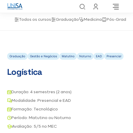
Todos os cursos
Graduação
Medicina
Pós-Gradua
Graduação
Gestão e Negócios
Matutino
Noturno
EAD
Presencial
Logística
Duração: 4 semestres (2 anos)
Modalidade: Presencial e EAD
Formação: Tecnológico
Período: Matutino ou Noturno
Avaliação: 5/5 no MEC