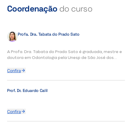
Coordenação
do curso
Profa. Dra. Tabata do Prado Sato
A Profa. Dra. Tabata do Prado Sato é graduada, mestre e
doutora em Odontologia pela Unesp de São José dos
Campos, com período na Universidade de Coimbra.
Especializou-se em Saúde Pública e Educação pelo IFSP –
Confira
Instituto Federal de São Paulo e leciona Políticas Públicas
de Saúde. Possui vasta experiência em pesquisa de
biomateriais e educação em diversos níveis de formação,
Prof. Dr. Eduardo Calil
incluindo Educação Básica e Superior.
Confira