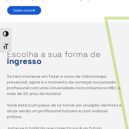
Saiba mais
Alternar alto contraste
Alternar tamanho da fonte
Escolha a sua forma de
ingresso
Se tem interesse em fazer o curso de Odontologia
presencial, agora é o momento de começar sua jornada
profissional com uma Universidade nota máxima no MEC e
mais de 55 anos de história!
Você está a um passo de se tornar um cirurgião-dentista e
atuar sendo um profissional humano e com vivência
prática.
Junte-se à tradição que conecta você ao futuro.