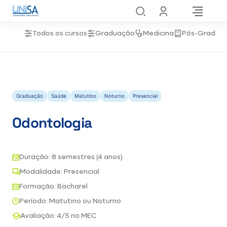
Todos os cursos
Graduação
Medicina
Pós-Gradua
Graduação
Saúde
Matutino
Noturno
Presencial
Odontologia
Duração: 8 semestres (4 anos)
Modalidade: Presencial
Formação: Bacharel
Período: Matutino ou Noturno
Avaliação: 4/5 no MEC