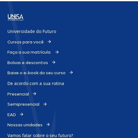
Presencial ou Pós EAD
6 – Em Fazer Matrícula, selecione curso e
polo/campus e preencha as etapas com suas
informações pessoais;
Buscar
7 – Após selecionar o plano de pagamento, clique
Universidade do Futuro
em Fazer Pré-Matrícula;
8 – Anote o número de inscrição e confirme as
Cursos para você
informações enviadas por e-mail;
9 – Faça o pagamento do boleto e imprima o
Faça a sua matrícula
requerimento de matrícula.
Bolsas e descontos
Baixe o e-book do seu curso
De acordo com a sua rotina
Presencial
Semipresencial
EAD
Nossas unidades
Vamos falar sobre o
seu futuro?