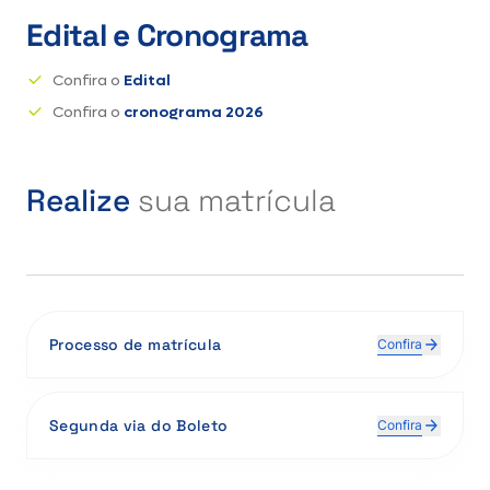
Edital e Cronograma
Confira o
Edital
Confira o
cronograma 2026
Realize
sua matrícula
Processo de matrícula
Confira
1 – Acesse o
Portal da Unisa
;
2 – Crie uma conta – é super rápido!
Segunda via do Boleto
Confira
3 – Após a confirmação por e-mail, faça o login;
4 – Em Matrículas, clique em Fazer Matrícula;
5 – Selecione a modalidade de sua preferência: Pós