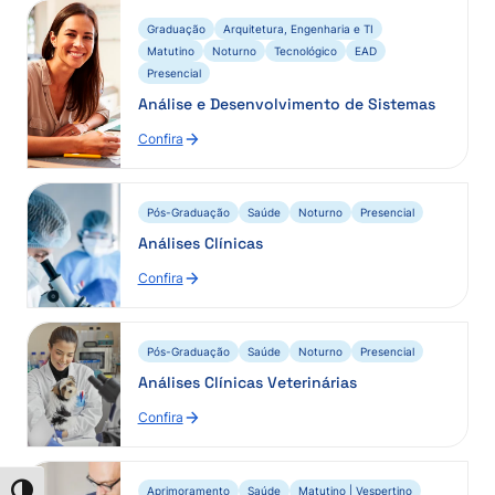
Graduação
Arquitetura, Engenharia e TI
Matutino
Noturno
Tecnológico
EAD
Presencial
Análise e Desenvolvimento de Sistemas
Confira
Pós-Graduação
Saúde
Noturno
Presencial
Análises Clínicas
Confira
Pós-Graduação
Saúde
Noturno
Presencial
Análises Clínicas Veterinárias
Confira
Aprimoramento
Saúde
Matutino | Vespertino