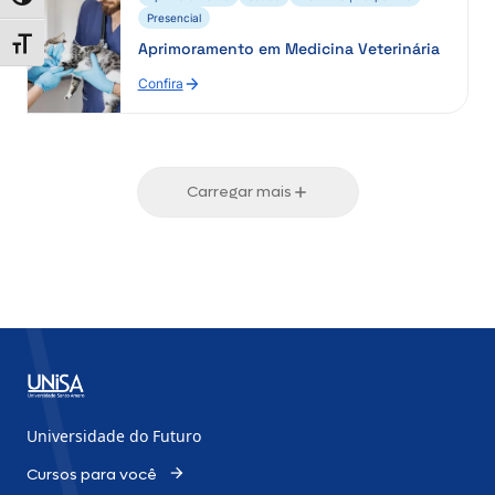
Alternar alto contraste
Presencial
Alternar tamanho da fonte
Aprimoramento em Medicina Veterinária
Confira
Carregar mais
Universidade do Futuro
Cursos para você