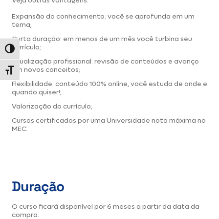
Veja outras vantagens:
Expansão do conhecimento: você se aprofunda em um
tema;
Curta duração: em menos de um mês você turbina seu
currículo;
Alternar alto contraste
Atualização profissional: revisão de conteúdos e avanço
em novos conceitos;
Alternar tamanho da fonte
Flexibilidade: conteúdo 100% online, você estuda de onde e
quando quiser!;
Valorização do currículo;
Cursos certificados por uma Universidade nota máxima no
MEC.
Duração
O curso ficará disponível por 6 meses a partir da data da
compra.