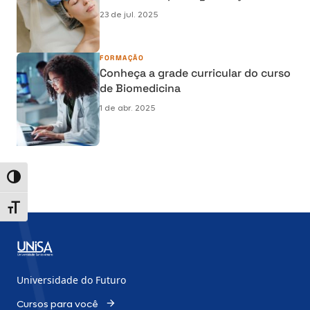
Biomedicina
23 de jul. 2025
FORMAÇÃO
Conheça a grade curricular do curso
de Biomedicina
1 de abr. 2025
Alternar alto contraste
Alternar tamanho da fonte
Universidade do Futuro
Cursos para você