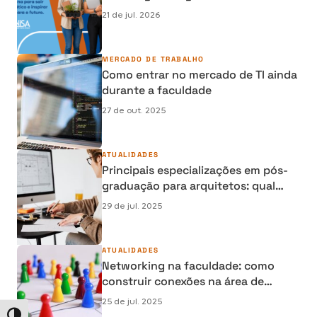
conhecimento, inovação e
21 de jul. 2026
desenvolvimento profissional
MERCADO DE TRABALHO
Como entrar no mercado de TI ainda
durante a faculdade
27 de out. 2025
ATUALIDADES
Principais especializações em pós-
graduação para arquitetos: qual
escolher?
29 de jul. 2025
ATUALIDADES
Networking na faculdade: como
construir conexões na área de
Educação Física
25 de jul. 2025