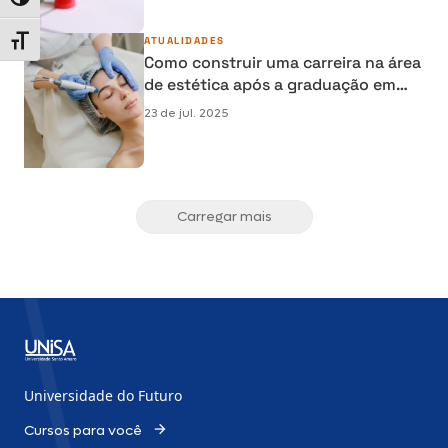
Alternar alto contraste
Alternar tamanho da fonte
ATUALIDADES
Como construir uma carreira na área
de estética após a graduação em
Biomedicina
23 de jul. 2025
Carregar mais
Universidade do Futuro
Cursos para você