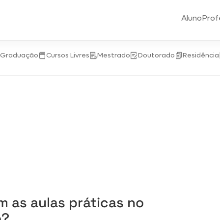
Aluno
Prof
-Graduação
Cursos Livres
Mestrado
Doutorado
Residência
 as aulas práticas no
o?