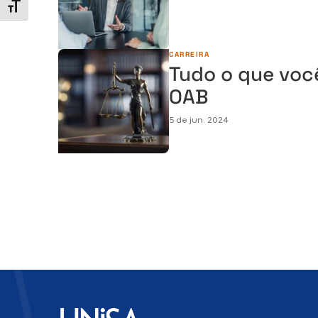
Alternar tamanho da fonte
CARREIRA
Tudo o que você
OAB
5 de jun. 2024