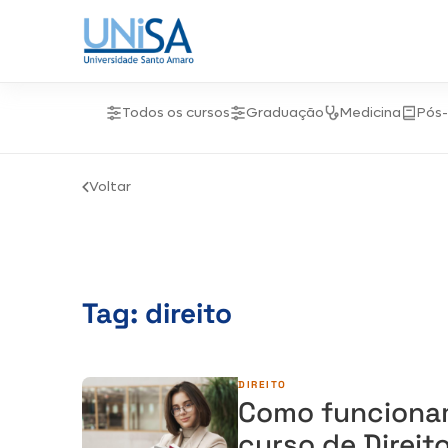
Todos os cursos
Graduação
Medicina
Pós
Voltar
Tag:
direito
DIREITO
Como funcionam
curso de Direit