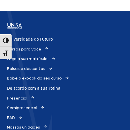
Universidade do Futuro
Alternar alto contraste
Cursos para você
Alternar tamanho da fonte
Faça a sua matrícula
Bolsas e descontos
Baixe o e-book do seu curso
De acordo com a sua rotina
Presencial
Semipresencial
EAD
Nossas unidades