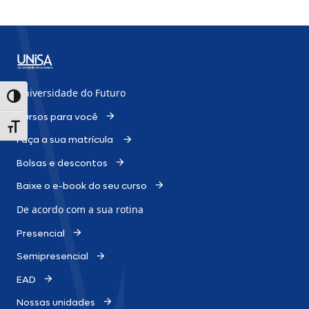
Universidade do Futuro
Alternar alto contraste
Cursos para você
Alternar tamanho da fonte
Faça a sua matrícula
Bolsas e descontos
Baixe o e-book do seu curso
De acordo com a sua rotina
Presencial
Semipresencial
EAD
Nossas unidades