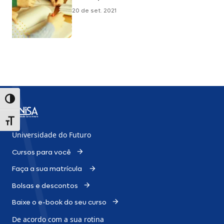
20 de set. 2021
Alternar alto contraste
Alternar tamanho da fonte
Universidade do Futuro
Cursos para você
Faça a sua matrícula
Bolsas e descontos
Baixe o e-book do seu curso
De acordo com a sua rotina