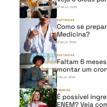
de estudos
27 de jul. 2026
VESTIBULAR
Como se prepara
Medicina?
17 de jul. 2026
VESTIBULAR
Faltam 6 meses
montar um cron
estudos
7 de jul. 2026
CARREIRA
É possível ing
ENEM? Veja com