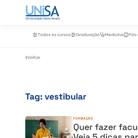
Todos os cursos
Graduação
Medicina
Pós
Voltar
Tag:
vestibular
FORMAÇÃO
Quer fazer fac
Veja 5 dicas pa