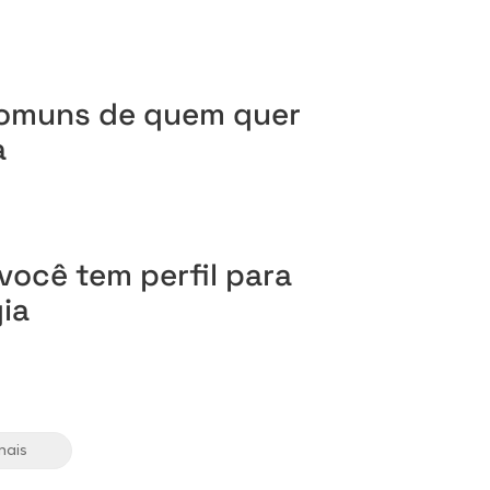
comuns de quem quer
a
 você tem perfil para
ia
mais