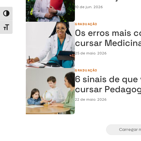
10 de jun. 2026
Alternar alto contraste
GRADUAÇÃO
Alternar tamanho da fonte
Os erros mais 
cursar Medicin
25 de maio. 2026
GRADUAÇÃO
6 sinais de que
cursar Pedagog
22 de maio. 2026
Carregar 