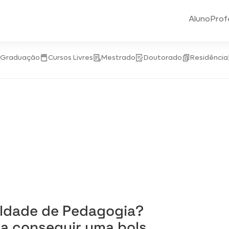
Aluno
Prof
-Graduação
Cursos Livres
Mestrado
Doutorado
Residência
uldade de Pedagogia?
ra conseguir uma bolsa