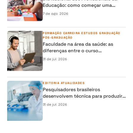
Educação: como começar uma
carreira na área da Educação
7 de ago. 2026
FORMAÇÃO
CARREIRA
ESTUDOS
GRADUAÇÃO
PÓS-GRADUAÇÃO
Faculdade na área da saúde: as
diferenças entre o curso
semipresencial, presencial e EAD
31 de jul. 2026
EDITORIA
ATUALIDADES
Pesquisadores brasileiros
desenvolvem técnica para produzir
osso humano em laboratório e
31 de jul. 2026
reduzir cirurgias de reconstrução