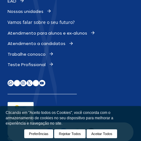
EAD
Nossas unidades
Vamos falar sobre o
seu futuro?
Atendimento para alunos e ex-alunos
Atendimento a candidatos
Trabalhe conosco
Teste Profissional
Clicando em "Aceito todos os Cookies", você concorda com o
armazenamento de cookies no seu dispositivo para melhorar a
experiência e navegação no site.
e-MEC
Consulte aqui o cadastro da Instituição no Sistema e-MEC ou
acesse
emec.mec.gov.br
Preferências
Rejeitar Todos
Aceitar Todos
Desenvolvido por
Apiki WordPress
I © Todos os Direitos Reservados.