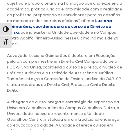
objetivo é proporcionar uma formação que una excelência
acadêmica, prática jurídica e proximidade com a realidade
da profissão, preparando os estudantes para os desafios
do mercado e das carreiras públicas”, afirma
Luciana
Guimarães, coordenadora do curso de Direito da
Alternar alto contraste
Unisa
, que já existe na Unidade Liberdade e no Campus
Metrô Adolfo Pinheiro-Unisa (nesse último, há mais de 20
Alternar tamanho da fonte
anos).
Advogada, Luciana Guimarães é doutora em Educação
pela Unicamp e mestre em Direito Civil Comparado pela
PUC-SP. Na Unisa, coordena o curso de Direito, o Núcleo de
Práticas Jurídicas e o Escritório de Assistência Jurídica.
Também integra a Comissão de Ensino Jurídico da OAB-SP
e atua nas áreas de Direito Civil, Processo Civil e Direito
Digital.
A chegada do curso integra a estratégia de expansão da
Unisa em Guarulhos. Além do Campus Guarulhos-Dutra, a
Universidade inaugurou recentemente a Unidade
Guarulhos-Centro, instalada em um tradicional endereço
da educação da cidade. A unidade oferece cursos em