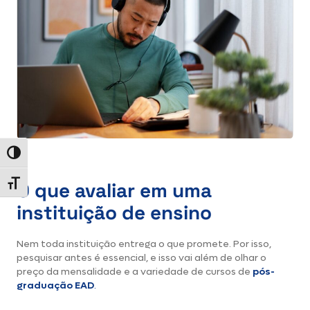
Alternar alto contraste
O que avaliar em uma
Alternar tamanho da fonte
instituição de ensino
Nem toda instituição entrega o que promete. Por isso,
pesquisar antes é essencial, e isso vai além de olhar o
preço da mensalidade e a variedade de cursos de
pós-
graduação EAD
.