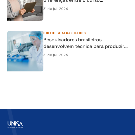
diferenças entre o curso
semipresencial, presencial e EAD
31 de jul. 2026
EDITORIA
ATUALIDADES
Pesquisadores brasileiros
desenvolvem técnica para produzir
osso humano em laboratório e
31 de jul. 2026
reduzir cirurgias de reconstrução