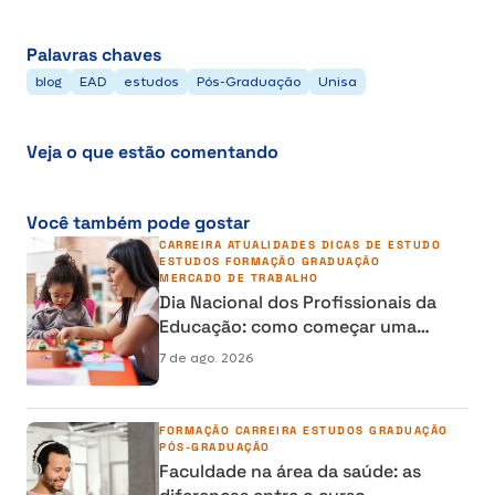
Palavras chaves
blog
EAD
estudos
Pós-Graduação
Unisa
Veja o que estão comentando
Você também pode gostar
CARREIRA
ATUALIDADES
DICAS DE ESTUDO
ESTUDOS
FORMAÇÃO
GRADUAÇÃO
MERCADO DE TRABALHO
Dia Nacional dos Profissionais da
Educação: como começar uma
carreira na área da Educação
7 de ago. 2026
FORMAÇÃO
CARREIRA
ESTUDOS
GRADUAÇÃO
PÓS-GRADUAÇÃO
Faculdade na área da saúde: as