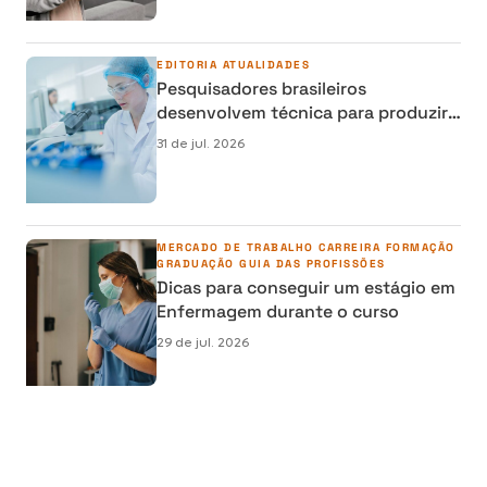
EDITORIA
ATUALIDADES
Pesquisadores brasileiros
desenvolvem técnica para produzir
osso humano em laboratório e
31 de jul. 2026
reduzir cirurgias de reconstrução
MERCADO DE TRABALHO
CARREIRA
FORMAÇÃO
GRADUAÇÃO
GUIA DAS PROFISSÕES
Dicas para conseguir um estágio em
Enfermagem durante o curso
29 de jul. 2026