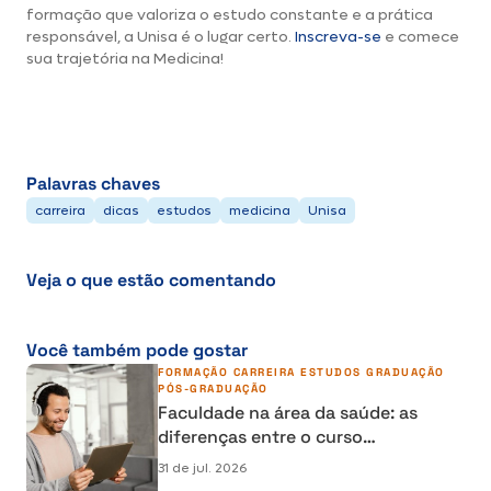
formação que valoriza o estudo constante e a prática
responsável, a Unisa é o lugar certo.
Inscreva-se
e comece
sua trajetória na Medicina!
Palavras chaves
carreira
dicas
estudos
medicina
Unisa
Veja o que estão comentando
Você também pode gostar
FORMAÇÃO
CARREIRA
ESTUDOS
GRADUAÇÃO
PÓS-GRADUAÇÃO
Faculdade na área da saúde: as
diferenças entre o curso
semipresencial, presencial e EAD
31 de jul. 2026