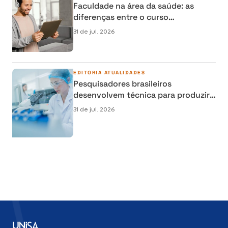
Faculdade na área da saúde: as
diferenças entre o curso
semipresencial, presencial e EAD
31 de jul. 2026
EDITORIA
ATUALIDADES
Pesquisadores brasileiros
desenvolvem técnica para produzir
osso humano em laboratório e
31 de jul. 2026
reduzir cirurgias de reconstrução