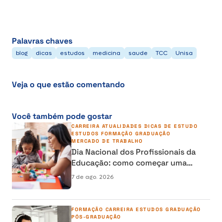
Palavras chaves
blog
dicas
estudos
medicina
saude
TCC
Unisa
Veja o que estão comentando
Você também pode gostar
CARREIRA
ATUALIDADES
DICAS DE ESTUDO
ESTUDOS
FORMAÇÃO
GRADUAÇÃO
MERCADO DE TRABALHO
Dia Nacional dos Profissionais da
Educação: como começar uma
carreira na área da Educação
7 de ago. 2026
FORMAÇÃO
CARREIRA
ESTUDOS
GRADUAÇÃO
PÓS-GRADUAÇÃO