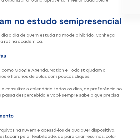
ra organizar a rotina, aproveitar melhor cada aula e
am no estudo semipresencial
o dia a dia de quem estuda no modelo híbrido. Conheça
a rotina acadêmica.
fas
s como Google Agenda, Notion e Todoist ajudam a
hos e horários de aulas com poucos cliques.
 consultar o calendário todos os dias, de preferência no
 passa despercebida e você sempre sabe o que precisa
amento
quivos na nuvem e acessá-los de qualquer dispositivo.
stacam pela flexibilidade: dá para criar resumos, colar