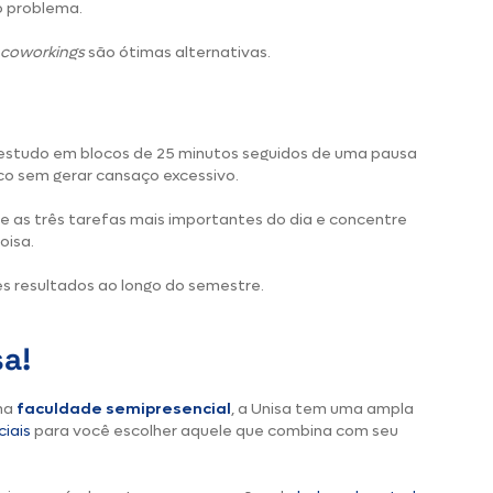
o problema.
coworkings
são ótimas alternativas.
 estudo em blocos de 25 minutos seguidos de uma pausa
oco sem gerar cansaço excessivo.
ote as três tarefas mais importantes do dia e concentre
oisa.
es resultados ao longo do semestre.
a!
ma
faculdade semipresencial
, a Unisa tem uma ampla
iais
para você escolher aquele que combina com seu