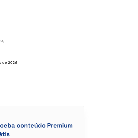
o,
o de 2026
ceba conteúdo Premium
átis