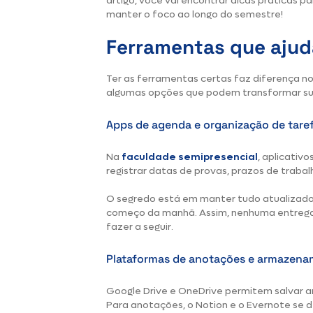
artigo, você vai encontrar dicas práticas pa
manter o foco ao longo do semestre!
Ferramentas que ajud
Ter as ferramentas certas faz diferença n
algumas opções que podem transformar su
Apps de agenda e organização de tare
Na
faculdade semipresencial
,
aplicativo
registrar datas de provas, prazos de trabal
O segredo está em manter tudo atualizado e
começo da manhã. Assim, nenhuma entrega
fazer a seguir.
Plataformas de anotações e armazen
Google Drive e OneDrive permitem salvar ar
Para anotações, o Notion e o Evernote se de