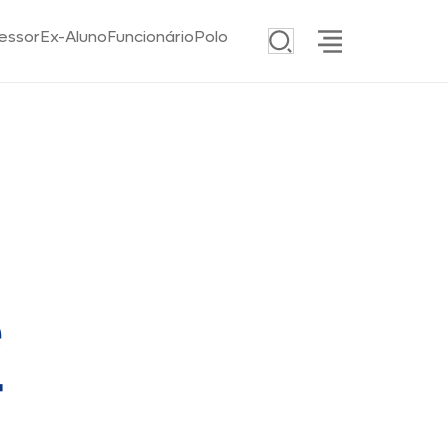
essor
Ex-Aluno
Funcionário
Polo
e
r