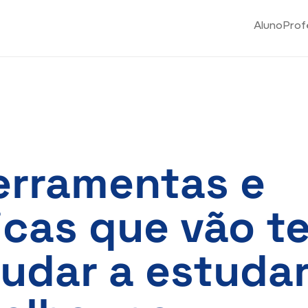
Aluno
Prof
erramentas e
icas que vão t
judar a estuda