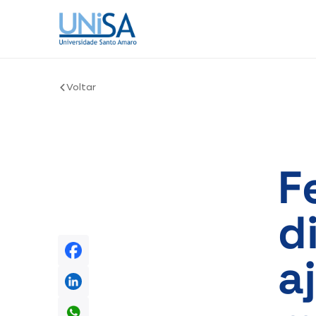
Voltar
F
d
a