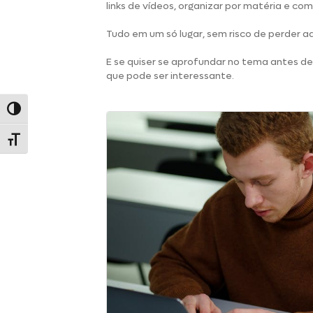
links de vídeos, organizar por matéria e co
Tudo em um só lugar, sem risco de perder a
E se quiser se aprofundar no tema antes d
que pode ser interessante.
Alternar alto contraste
Alternar tamanho da fonte