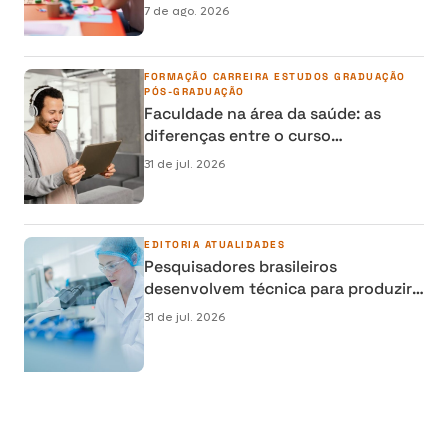
carreira na área da Educação
7 de ago. 2026
FORMAÇÃO
CARREIRA
ESTUDOS
GRADUAÇÃO
PÓS-GRADUAÇÃO
Faculdade na área da saúde: as
diferenças entre o curso
semipresencial, presencial e EAD
31 de jul. 2026
EDITORIA
ATUALIDADES
Pesquisadores brasileiros
desenvolvem técnica para produzir
osso humano em laboratório e
31 de jul. 2026
reduzir cirurgias de reconstrução