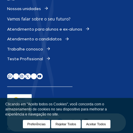
Nossas unidades
Vamos falar sobre o
seu futuro?
Atendimento para alunos e ex-alunos
Atendimento a candidatos
Trabalhe conosco
Teste Profissional
Clicando em "Aceito todos os Cookies", você concorda com o
armazenamento de cookies no seu dispositivo para melhorar a
experiência e navegação no site.
e-MEC
Consulte aqui o cadastro da Instituição no Sistema e-MEC ou
acesse
emec.mec.gov.br
Preferências
Rejeitar Todos
Aceitar Todos
Desenvolvido por
Apiki WordPress
I © Todos os Direitos Reservados.