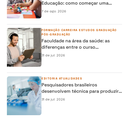
Educação: como começar uma
carreira na área da Educação
7 de ago. 2026
FORMAÇÃO
CARREIRA
ESTUDOS
GRADUAÇÃO
PÓS-GRADUAÇÃO
Faculdade na área da saúde: as
diferenças entre o curso
semipresencial, presencial e EAD
31 de jul. 2026
EDITORIA
ATUALIDADES
Pesquisadores brasileiros
desenvolvem técnica para produzir
osso humano em laboratório e
31 de jul. 2026
reduzir cirurgias de reconstrução