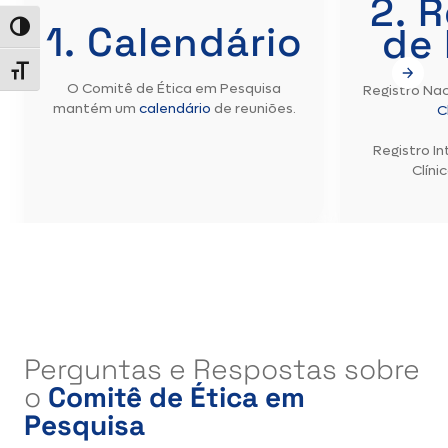
2. 
1. Calendário
de 
Alternar alto contraste
Alternar tamanho da fonte
O Comitê de Ética em Pesquisa
Registro Nac
mantém um
calendário
de reuniões.
C
Registro I
Clíni
Perguntas e Respostas sobre
o
Comitê de Ética em
Pesquisa