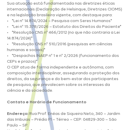
Sua atuação está fundamentada nas diretrizes éticas
internacionais (Declaração de Helsinque, Diretrizes CIOMS)
e na legislação brasileira vigente, com destaque para:
• *Lei nº 14.874/2024 – Pesquisa com Seres Humanos*
• *Lei nº 15.378/2026 – Estatuto dos Direitos do Paciente*
• *Resolução CNS nº 466/2012 (no que não contraria a Lei
14.874/2024)*
• *Resolução CNS nº 510/2016 (pesquisas em ciências
humanas e sociais)*
• *Despachos INAEP nº 1 e nº 2/2026 (funcionamento dos
CEPs e prazos)*.
O CEP atua de forma independente e autônoma, com
composição interdisciplinar, assegurando a proteção dos
direitos, da segurança e do bem-estar dos participantes
de pesquisa, que prevalecem sobre os interesses da
ciência e da sociedade.
Contato e Horário de Funcionamento
Endereço:
Rua Prof. Enéas de Siqueira Neto, 340 – Jardim
das Imbuias – Prédio F1 – Térreo – CEP: 04829-300 – São
Paulo – SP.