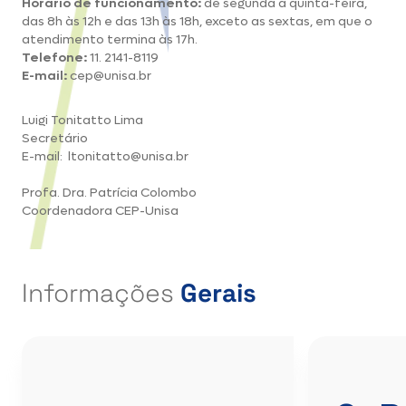
Horário de funcionamento:
de segunda a quinta-feira,
das 8h às 12h e das 13h às 18h, exceto as sextas, em que o
atendimento termina às 17h.
Telefone:
11. 2141-8119
E-mail:
cep@unisa.br
Luigi Tonitatto Lima
Secretário
E-mail: ltonitatto@unisa.br
Profa. Dra. Patrícia Colombo
Coordenadora CEP-Unisa
Informações
Gerais