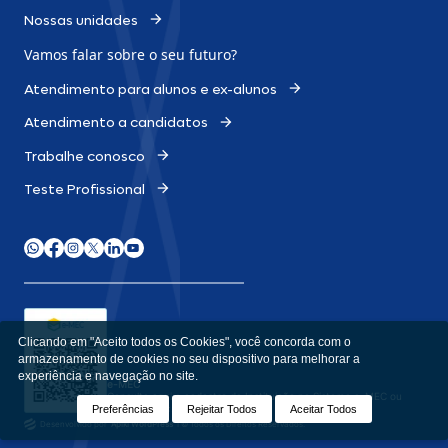
Nossas unidades
Vamos falar sobre o
seu futuro?
Atendimento para alunos e ex-alunos
Atendimento a candidatos
Trabalhe conosco
Teste Profissional
Clicando em "Aceito todos os Cookies", você concorda com o
armazenamento de cookies no seu dispositivo para melhorar a
experiência e navegação no site.
e-MEC
Consulte aqui o cadastro da Instituição no Sistema e-MEC ou
acesse
emec.mec.gov.br
Preferências
Rejeitar Todos
Aceitar Todos
Desenvolvido por
Apiki WordPress
I © Todos os Direitos Reservados.