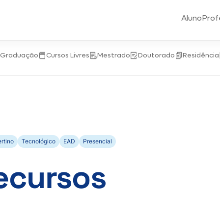
Aluno
Prof
-Graduação
Cursos Livres
Mestrado
Doutorado
Residência
rtino
Tecnológico
EAD
Presencial
ecursos