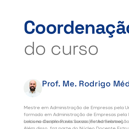
Coordenaçã
do curso
Prof. Me. Rodrigo Mé
Mestre em Administração de Empresas pela Un
formado em Administração de Empresas pela Ma
aulas no Centro Paula Souza (Fatec Sebrae).
Leciona disciplinas nos cursos de Administraçã
Além disso, faz parte do Núcleo Docente Estru