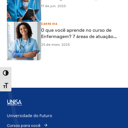
hospitalar
17 de jun. 2025
CARREIRA
O que você aprende no curso de
Enfermagem? 7 áreas de atuação
para explorar
25 de maio. 2025
Alternar alto contraste
Alternar tamanho da fonte
Universidade do Futuro
Cursos para você