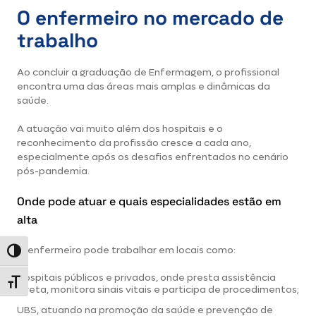
O enfermeiro no mercado de
trabalho
Ao concluir a graduação de Enfermagem, o profissional
encontra uma das áreas mais amplas e dinâmicas da
saúde.
A atuação vai muito além dos hospitais e o
reconhecimento da profissão cresce a cada ano,
especialmente após os desafios enfrentados no cenário
pós-pandemia.
Onde pode atuar e quais especialidades estão em
alta
O enfermeiro pode trabalhar em locais como:
Alternar alto contraste
Hospitais públicos e privados, onde presta assistência
Alternar tamanho da fonte
direta, monitora sinais vitais e participa de procedimentos;
UBS, atuando na promoção da saúde e prevenção de