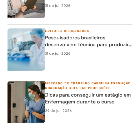
semipresencial, presencial e EAD
31 de jul. 2026
EDITORIA
ATUALIDADES
Pesquisadores brasileiros
desenvolvem técnica para produzir
osso humano em laboratório e
31 de jul. 2026
reduzir cirurgias de reconstrução
MERCADO DE TRABALHO
CARREIRA
FORMAÇÃO
GRADUAÇÃO
GUIA DAS PROFISSÕES
Dicas para conseguir um estágio em
Enfermagem durante o curso
29 de jul. 2026