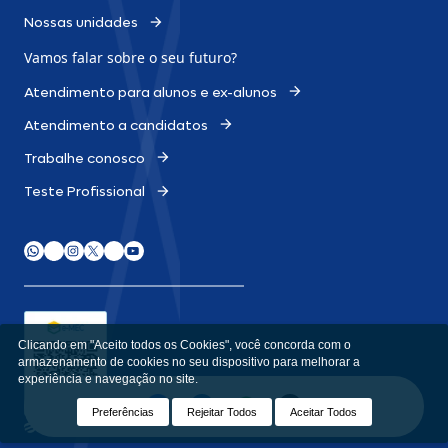
Nossas unidades
Vamos falar sobre o
seu futuro?
Atendimento para alunos e ex-alunos
Atendimento a candidatos
Trabalhe conosco
Teste Profissional
Clicando em "Aceito todos os Cookies", você concorda com o
armazenamento de cookies no seu dispositivo para melhorar a
experiência e navegação no site.
e-MEC
Consulte aqui o cadastro da Instituição no Sistema e-MEC ou
acesse
emec.mec.gov.br
Preferências
Rejeitar Todos
Aceitar Todos
Desenvolvido por
Apiki WordPress
I © Todos os Direitos Reservados.