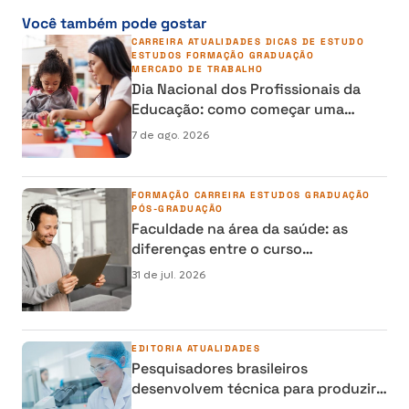
Você também pode gostar
CARREIRA
ATUALIDADES
DICAS DE ESTUDO
ESTUDOS
FORMAÇÃO
GRADUAÇÃO
MERCADO DE TRABALHO
Dia Nacional dos Profissionais da
Educação: como começar uma
carreira na área da Educação
7 de ago. 2026
FORMAÇÃO
CARREIRA
ESTUDOS
GRADUAÇÃO
PÓS-GRADUAÇÃO
Faculdade na área da saúde: as
diferenças entre o curso
semipresencial, presencial e EAD
31 de jul. 2026
EDITORIA
ATUALIDADES
Pesquisadores brasileiros
desenvolvem técnica para produzir
osso humano em laboratório e