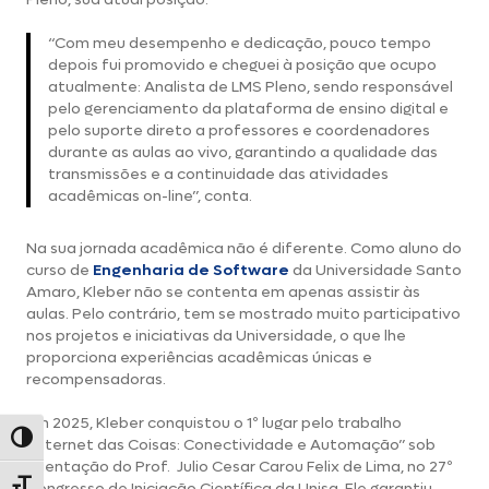
“Com meu desempenho e dedicação, pouco tempo
depois fui promovido e cheguei à posição que ocupo
atualmente: Analista de LMS Pleno, sendo responsável
pelo gerenciamento da plataforma de ensino digital e
pelo suporte direto a professores e coordenadores
durante as aulas ao vivo, garantindo a qualidade das
transmissões e a continuidade das atividades
acadêmicas on-line”, conta.
Na sua jornada acadêmica não é diferente. Como aluno do
curso de
Engenharia de Software
da Universidade Santo
Amaro, Kleber não se contenta em apenas assistir às
aulas. Pelo contrário, tem se mostrado muito participativo
nos projetos e iniciativas da Universidade, o que lhe
proporciona experiências acadêmicas únicas e
recompensadoras.
Em 2025, Kleber conquistou o 1º lugar pelo trabalho
Alternar alto contraste
“Internet das Coisas: Conectividade e Automação” sob
orientação do Prof. Julio Cesar Carou Felix de Lima, no 27º
Congresso de Iniciação Científica da Unisa. Ele garantiu