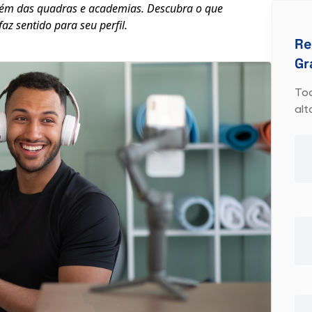
lém das quadras e academias. Descubra o que
az sentido para seu perfil.
Re
Gr
To
alt