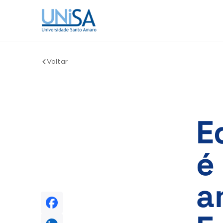
Voltar
E
é
a