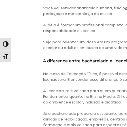
Você vai estudar anatomia humana, fisiologi
pedagogia e metodologia do ensino.
A ideia é formar um profissional completo,
responsabilidade e técnica.
Seja para orientar um idoso em um programa
Alternar alto contraste
escolar ou adultos em busca de uma vida ma
Alternar tamanho da fonte
A diferença entre bacharelado e licenc
No curso de Educação Física, é possível es
licenciatura
. E entender essa diferença é s
A licenciatura é voltada para quem quer a
Fundamental quanto no Ensino Médio. O foc
ao ambiente escolar, inclusão e didática.
Já o bacharelado prepara o estudante para 
clínicas de reabilitação, empresas, centro
formação é mais voltada para aspectos té