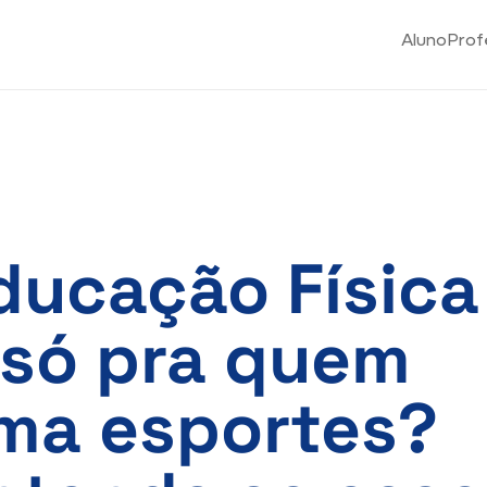
Aluno
Prof
ducação Física
 só pra quem
ma esportes?