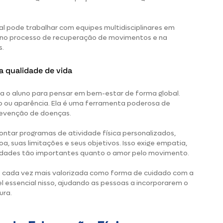
onal pode trabalhar com equipes multidisciplinares em
do no processo de recuperação de movimentos e na
s.
a qualidade de vida
a o aluno para pensar em bem-estar de forma global.
o ou aparência. Ela é uma ferramenta poderosa de
prevenção de doenças.
ontar programas de atividade física personalizados,
, suas limitações e seus objetivos. Isso exige empatia,
lidades tão importantes quanto o amor pelo movimento.
s é cada vez mais valorizada como forma de cuidado com a
l essencial nisso, ajudando as pessoas a incorporarem o
ura.