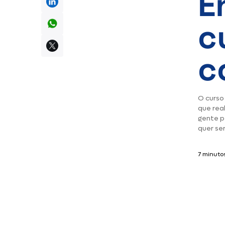
E
c
c
O curso
que rea
gente p
quer se
7 minutos