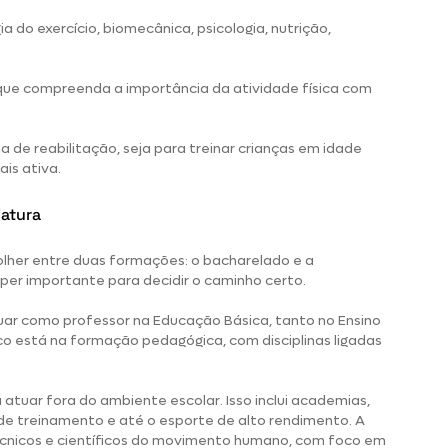
a do exercício, biomecânica, psicologia, nutrição,
 que compreenda a importância da atividade física com
 de reabilitação, seja para treinar crianças em idade
is ativa.
iatura
colher entre duas formações: o
bacharelado
e a
uper importante para decidir o caminho certo.
tuar como professor na Educação Básica, tanto no Ensino
o está na formação pedagógica, com disciplinas ligadas
atuar fora do ambiente escolar. Isso inclui academias,
s de treinamento e até o esporte de alto rendimento. A
cnicos e científicos do movimento humano, com foco em