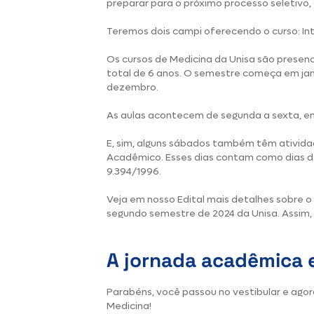
preparar para o próximo processo seletivo,
Teremos dois campi oferecendo o curso: Int
Os cursos de Medicina da Unisa são presen
total de 6 anos. O semestre começa em jane
dezembro.
As aulas acontecem de segunda a sexta, em
E, sim, alguns sábados também têm ativida
Acadêmico. Esses dias contam como dias de
9.394/1996.
Veja em nosso
Edital
mais detalhes sobre o 
segundo semestre de 2024 da Unisa. Assim, 
A jornada acadêmica e
Parabéns, você passou no vestibular e ag
Medicina!