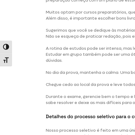
preparação começa com um plano de estu
Muitos optam por cursos preparatórios, que
Além disso, é importante escolher bons livro
Sugerimos que você se dedique às matérias 
Não se esqueça de praticar redação, pois 
Alternar alto contraste
A rotina de estudos pode ser intensa, mas 
Estudar em grupo também pode ser uma ótim
dúvidas.
Alternar tamanho da fonte
No dia da prova, mantenha a calma. Uma b
Chegue cedo ao local da prova e leve todos
Durante o exame, gerencie bem o tempo e
sabe resolver e deixe as mais difíceis para o 
Detalhes do processo seletivo para o 
Nosso
processo seletivo
é feito em uma ún