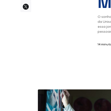
M
O sonho
da Unis
essa jo
pessoas
14 minuto