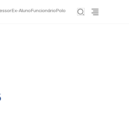
essor
Ex-Aluno
Funcionário
Polo
s