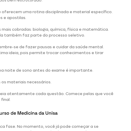
dos bem estruturado.
 oferecem uma rotina disciplinada e material específico.
s e apostilas.
mais cobradas: biologia, química, física e matemática.
ela também faz parte do processo seletivo.
lembre-se de fazer pausas e cuidar da saúde mental.
a ideia, pois permite trocar conhecimentos e tirar
oa noite de sono antes do exame é importante.
 os materiais necessários.
 leia atentamente cada questão. Comece pelas que você
final.
curso de Medicina da Unisa
ica fase. No momento, você já pode começar a se