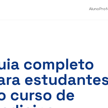
Aluno
Prof
uia completo
ara estudante
o curso de