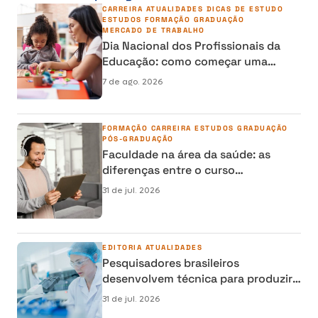
CARREIRA
ATUALIDADES
DICAS DE ESTUDO
ESTUDOS
FORMAÇÃO
GRADUAÇÃO
MERCADO DE TRABALHO
Dia Nacional dos Profissionais da
Educação: como começar uma
carreira na área da Educação
7 de ago. 2026
FORMAÇÃO
CARREIRA
ESTUDOS
GRADUAÇÃO
PÓS-GRADUAÇÃO
Faculdade na área da saúde: as
diferenças entre o curso
semipresencial, presencial e EAD
31 de jul. 2026
EDITORIA
ATUALIDADES
Pesquisadores brasileiros
desenvolvem técnica para produzir
osso humano em laboratório e
31 de jul. 2026
reduzir cirurgias de reconstrução