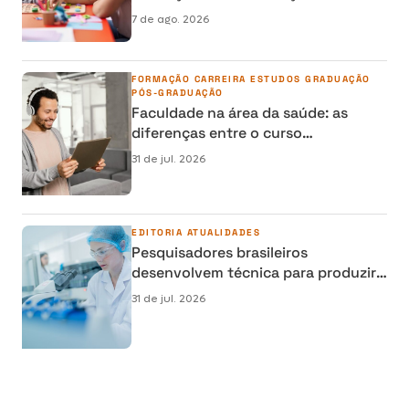
carreira na área da Educação
7 de ago. 2026
FORMAÇÃO
CARREIRA
ESTUDOS
GRADUAÇÃO
PÓS-GRADUAÇÃO
Faculdade na área da saúde: as
diferenças entre o curso
semipresencial, presencial e EAD
31 de jul. 2026
EDITORIA
ATUALIDADES
Pesquisadores brasileiros
desenvolvem técnica para produzir
osso humano em laboratório e
31 de jul. 2026
reduzir cirurgias de reconstrução