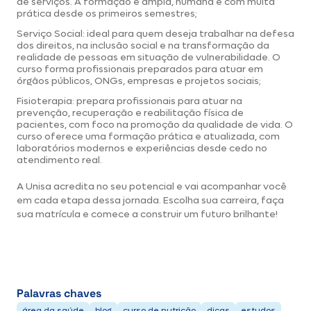
de serviços. A formação é ampla, humana e com muita
prática desde os primeiros semestres;
Serviço Social
: ideal para quem deseja trabalhar na defesa
dos direitos, na inclusão social e na transformação da
realidade de pessoas em situação de vulnerabilidade. O
curso forma profissionais preparados para atuar em
órgãos públicos, ONGs, empresas e projetos sociais;
Fisioterapia
: prepara profissionais para atuar na
prevenção, recuperação e reabilitação física de
pacientes, com foco na promoção da qualidade de vida. O
curso oferece uma formação prática e atualizada, com
laboratórios modernos e experiências desde cedo no
atendimento real.
A Unisa acredita no seu potencial e vai acompanhar você
em cada etapa dessa jornada. Escolha sua carreira, faça
sua matrícula e comece a construir um futuro brilhante!
Palavras chaves
área da saúde
blog
curso de nutrição
dicas
estudos