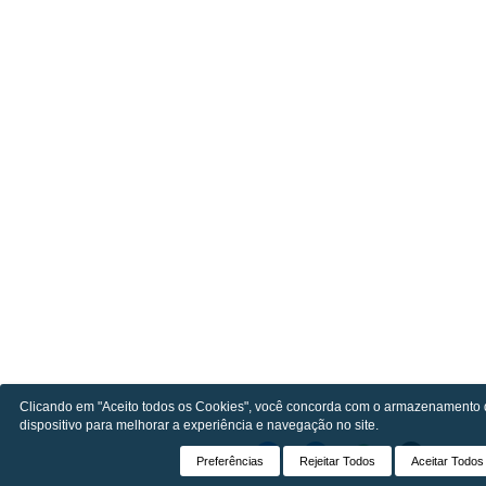
Clicando em "Aceito todos os Cookies", você concorda com o armazenamento 
dispositivo para melhorar a experiência e navegação no site.
Preferências
Rejeitar Todos
Aceitar Todos