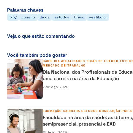
Palavras chaves
blog
carreira
dicas
estudos
Unisa
vestibular
Veja o que estão comentando
Você também pode gostar
CARREIRA
ATUALIDADES
DICAS DE ESTUDO
ESTUD
MERCADO DE TRABALHO
Dia Nacional dos Profissionais da Edu
uma carreira na área da Educação
7 de ago. 2026
FORMAÇÃO
CARREIRA
ESTUDOS
GRADUAÇÃO
PÓS-
Faculdade na área da saúde: as diferenç
semipresencial, presencial e EAD
31 de jul. 2026