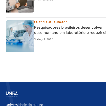
EDITORIA
ATUALIDADES
Pesquisadores brasileiros desenvolvem 
osso humano em laboratório e reduzir ci
reconstrução
31 de jul. 2026
Universidade do Futuro