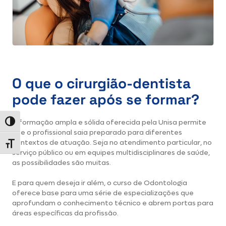
O que o cirurgião-dentista
pode fazer após se formar?
A formação ampla e sólida oferecida pela Unisa permite
Alternar alto contraste
que o profissional saia preparado para diferentes
contextos de atuação. Seja no atendimento particular, no
Alternar tamanho da fonte
serviço público ou em equipes multidisciplinares de saúde,
as possibilidades são muitas.
E para quem deseja ir além, o
curso de Odontologia
oferece base para uma série de especializações que
aprofundam o conhecimento técnico e abrem portas para
áreas específicas da profissão.