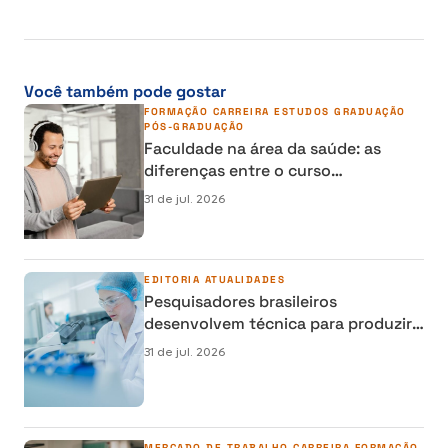
Você também pode gostar
FORMAÇÃO
CARREIRA
ESTUDOS
GRADUAÇÃO
PÓS-GRADUAÇÃO
Faculdade na área da saúde: as
diferenças entre o curso
semipresencial, presencial e EAD
31 de jul. 2026
EDITORIA
ATUALIDADES
Pesquisadores brasileiros
desenvolvem técnica para produzir
osso humano em laboratório e
31 de jul. 2026
reduzir cirurgias de reconstrução
MERCADO DE TRABALHO
CARREIRA
FORMAÇÃO